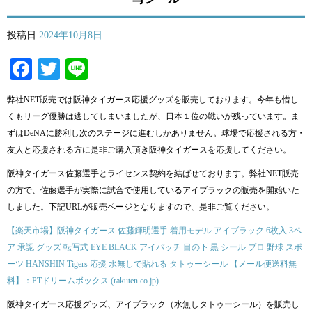
投稿日
2024年10月8日
Facebook
Twitter
Line
弊社NET販売では阪神タイガース応援グッズを販売しております。今年も惜し
くもリーグ優勝は逃してしまいましたが、日本１位の戦いが残っています。ま
ずはDeNAに勝利し次のステージに進むしかありません。球場で応援される方・
友人と応援される方に是非ご購入頂き阪神タイガースを応援してください。
阪神タイガース佐藤選手とライセンス契約を結ばせております。弊社NET販売
の方で、佐藤選手が実際に試合で使用しているアイブラックの販売を開始いた
しました。下記URLが販売ページとなりますので、是非ご覧ください。
【楽天市場】阪神タイガース 佐藤輝明選手 着用モデル アイブラック 6枚入 3ペ
ア 承認 グッズ 転写式 EYE BLACK アイパッチ 目の下 黒 シール プロ 野球 スポ
ーツ HANSHIN Tigers 応援 水無しで貼れる タトゥーシール 【メール便送料無
料】：PTドリームボックス (rakuten.co.jp)
阪神タイガース応援グッズ、アイブラック（水無しタトゥーシール）を販売し