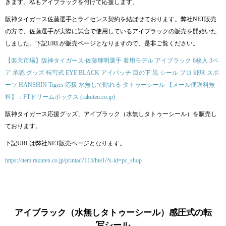
きます。私もアイブラックを付けて応援します。
阪神タイガース佐藤選手とライセンス契約を結ばせております。弊社NET販売
の方で、佐藤選手が実際に試合で使用しているアイブラックの販売を開始いた
しました。下記URLが販売ページとなりますので、是非ご覧ください。
【楽天市場】阪神タイガース 佐藤輝明選手 着用モデル アイブラック 6枚入 3ペ
ア 承認 グッズ 転写式 EYE BLACK アイパッチ 目の下 黒 シール プロ 野球 スポ
ーツ HANSHIN Tigers 応援 水無しで貼れる タトゥーシール 【メール便送料無
料】：PTドリームボックス (rakuten.co.jp)
阪神タイガース応援グッズ、アイブラック（水無しタトゥーシール）を販売し
ております。
下記URLは弊社NET販売ページとなります。
https://item.rakuten.co.jp/printac7115/hte1/?s-id=pc_shop
アイブラック（水無しタトゥーシール）感圧式の転
写シール