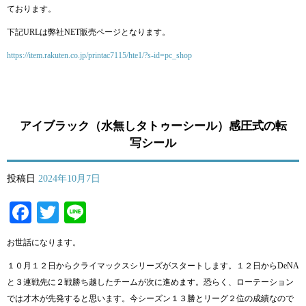
ております。
下記URLは弊社NET販売ページとなります。
https://item.rakuten.co.jp/printac7115/hte1/?s-id=pc_shop
アイブラック（水無しタトゥーシール）感圧式の転
写シール
投稿日
2024年10月7日
Facebook
Twitter
Line
お世話になります。
１０月１２日からクライマックスシリーズがスタートします。１２日からDeNA
と３連戦先に２戦勝ち越したチームが次に進めます。恐らく、ローテーション
では才木が先発すると思います。今シーズン１３勝とリーグ２位の成績なので