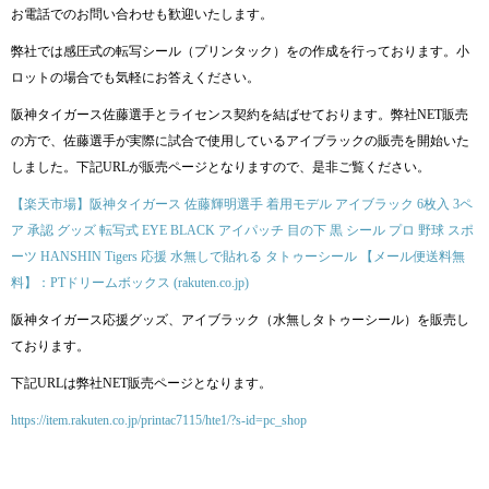
お電話でのお問い合わせも歓迎いたします。
弊社では感圧式の転写シール（プリンタック）をの作成を行っております。小
ロットの場合でも気軽にお答えください。
阪神タイガース佐藤選手とライセンス契約を結ばせております。弊社NET販売
の方で、佐藤選手が実際に試合で使用しているアイブラックの販売を開始いた
しました。下記URLが販売ページとなりますので、是非ご覧ください。
【楽天市場】阪神タイガース 佐藤輝明選手 着用モデル アイブラック 6枚入 3ペ
ア 承認 グッズ 転写式 EYE BLACK アイパッチ 目の下 黒 シール プロ 野球 スポ
ーツ HANSHIN Tigers 応援 水無しで貼れる タトゥーシール 【メール便送料無
料】：PTドリームボックス (rakuten.co.jp)
阪神タイガース応援グッズ、アイブラック（水無しタトゥーシール）を販売し
ております。
下記URLは弊社NET販売ページとなります。
https://item.rakuten.co.jp/printac7115/hte1/?s-id=pc_shop