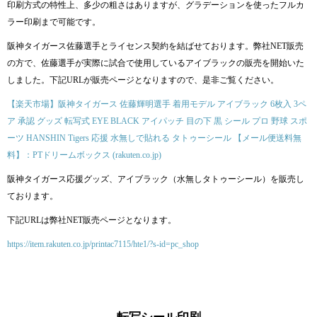
印刷方式の特性上、多少の粗さはありますが、グラデーションを使ったフルカ
ラー印刷まで可能です。
阪神タイガース佐藤選手とライセンス契約を結ばせております。弊社NET販売
の方で、佐藤選手が実際に試合で使用しているアイブラックの販売を開始いた
しました。下記URLが販売ページとなりますので、是非ご覧ください。
【楽天市場】阪神タイガース 佐藤輝明選手 着用モデル アイブラック 6枚入 3ペ
ア 承認 グッズ 転写式 EYE BLACK アイパッチ 目の下 黒 シール プロ 野球 スポ
ーツ HANSHIN Tigers 応援 水無しで貼れる タトゥーシール 【メール便送料無
料】：PTドリームボックス (rakuten.co.jp)
阪神タイガース応援グッズ、アイブラック（水無しタトゥーシール）を販売し
ております。
下記URLは弊社NET販売ページとなります。
https://item.rakuten.co.jp/printac7115/hte1/?s-id=pc_shop