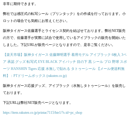
非常に期待できます。
弊社では感圧式の転写シール（プリンタック）をの作成を行っております。小
ロットの場合でも気軽にお答えください。
阪神タイガース佐藤選手とライセンス契約を結ばせております。弊社NET販売
の方で、佐藤選手が実際に試合で使用しているアイブラックの販売を開始いた
しました。下記URLが販売ページとなりますので、是非ご覧ください。
【楽天市場】阪神タイガース 佐藤輝明選手 着用モデル アイブラック 6枚入 3ペ
ア 承認 グッズ 転写式 EYE BLACK アイパッチ 目の下 黒 シール プロ 野球 スポ
ーツ HANSHIN Tigers 応援 水無しで貼れる タトゥーシール 【メール便送料無
料】：PTドリームボックス (rakuten.co.jp)
阪神タイガース応援グッズ、アイブラック（水無しタトゥーシール）を販売し
ております。
下記URLは弊社NET販売ページとなります。
https://item.rakuten.co.jp/printac7115/hte1/?s-id=pc_shop