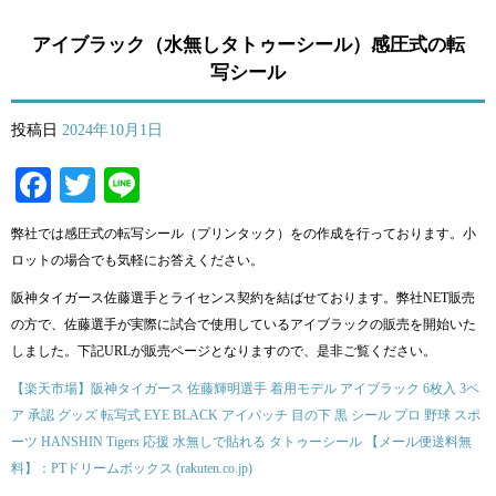
アイブラック（水無しタトゥーシール）感圧式の転
写シール
投稿日
2024年10月1日
Facebook
Twitter
Line
弊社では感圧式の転写シール（プリンタック）をの作成を行っております。小
ロットの場合でも気軽にお答えください。
阪神タイガース佐藤選手とライセンス契約を結ばせております。弊社NET販売
の方で、佐藤選手が実際に試合で使用しているアイブラックの販売を開始いた
しました。下記URLが販売ページとなりますので、是非ご覧ください。
【楽天市場】阪神タイガース 佐藤輝明選手 着用モデル アイブラック 6枚入 3ペ
ア 承認 グッズ 転写式 EYE BLACK アイパッチ 目の下 黒 シール プロ 野球 スポ
ーツ HANSHIN Tigers 応援 水無しで貼れる タトゥーシール 【メール便送料無
料】：PTドリームボックス (rakuten.co.jp)