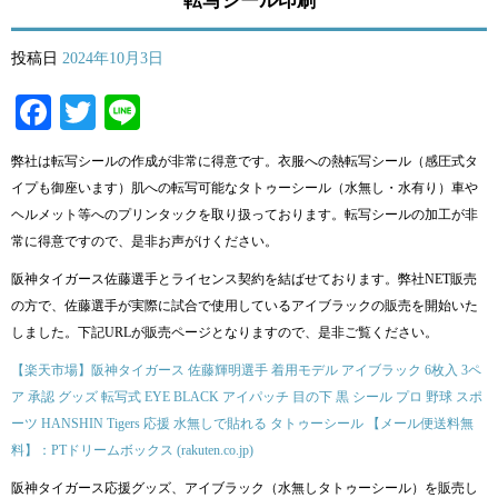
転写シール印刷
投稿日
2024年10月3日
Facebook
Twitter
Line
弊社は転写シールの作成が非常に得意です。衣服への熱転写シール（感圧式タ
イプも御座います）肌への転写可能なタトゥーシール（水無し・水有り）車や
ヘルメット等へのプリンタックを取り扱っております。転写シールの加工が非
常に得意ですので、是非お声がけください。
阪神タイガース佐藤選手とライセンス契約を結ばせております。弊社NET販売
の方で、佐藤選手が実際に試合で使用しているアイブラックの販売を開始いた
しました。下記URLが販売ページとなりますので、是非ご覧ください。
【楽天市場】阪神タイガース 佐藤輝明選手 着用モデル アイブラック 6枚入 3ペ
ア 承認 グッズ 転写式 EYE BLACK アイパッチ 目の下 黒 シール プロ 野球 スポ
ーツ HANSHIN Tigers 応援 水無しで貼れる タトゥーシール 【メール便送料無
料】：PTドリームボックス (rakuten.co.jp)
阪神タイガース応援グッズ、アイブラック（水無しタトゥーシール）を販売し