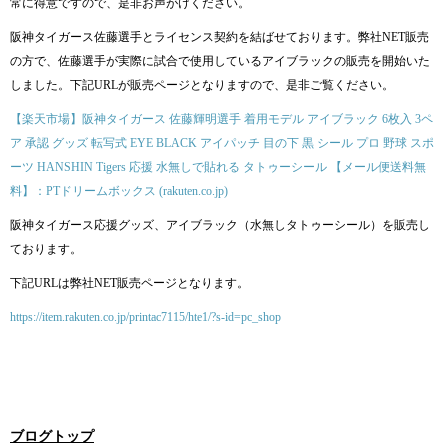
常に得意ですので、是非お声がけください。
阪神タイガース佐藤選手とライセンス契約を結ばせております。弊社NET販売
の方で、佐藤選手が実際に試合で使用しているアイブラックの販売を開始いた
しました。下記URLが販売ページとなりますので、是非ご覧ください。
【楽天市場】阪神タイガース 佐藤輝明選手 着用モデル アイブラック 6枚入 3ペ
ア 承認 グッズ 転写式 EYE BLACK アイパッチ 目の下 黒 シール プロ 野球 スポ
ーツ HANSHIN Tigers 応援 水無しで貼れる タトゥーシール 【メール便送料無
料】：PTドリームボックス (rakuten.co.jp)
阪神タイガース応援グッズ、アイブラック（水無しタトゥーシール）を販売し
ております。
下記URLは弊社NET販売ページとなります。
https://item.rakuten.co.jp/printac7115/hte1/?s-id=pc_shop
ブログトップ