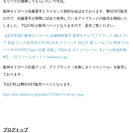
セリーグが優勝してもらいたいですね。
阪神タイガース佐藤選手とライセンス契約を結ばせております。弊社NET販売
の方で、佐藤選手が実際に試合で使用しているアイブラックの販売を開始いた
しました。下記URLが販売ページとなりますので、是非ご覧ください。
【楽天市場】阪神タイガース 佐藤輝明選手 着用モデル アイブラック 6枚入 3ペ
ア 承認 グッズ 転写式 EYE BLACK アイパッチ 目の下 黒 シール プロ 野球 スポ
ーツ HANSHIN Tigers 応援 水無しで貼れる タトゥーシール 【メール便送料無
料】：PTドリームボックス (rakuten.co.jp)
阪神タイガース応援グッズ、アイブラック（水無しタトゥーシール）を販売し
ております。
下記URLは弊社NET販売ページとなります。
https://item.rakuten.co.jp/printac7115/hte1/?s-id=pc_shop
ブログトップ