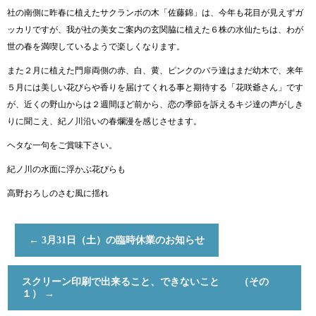
社の南側に昨春に植えたサクランボの木「佐藤錦」は、今年も花目が見えずガ
ッカリですが、我が社の美女ご案内の玄関脇に植えた６株の水仙たちは、わが
世の春を満喫しているようで楽しくなります。
また２月に植えた門扉両側の赤、白、黄、ピンクのバラ達はまだ幼木で、来年
５月には美しい花びらや香りを届けてくれる事と期待する「花咲爺さん」です
が、近くの野山からは２週間ほど前から、恋の季節を訴えるキジ達の声がしき
りに聞こえ、紀ノ川沿いの春爛漫を感じさせます。
ヘタな一句をご賞味下さい。
紀ノ川の水面に浮かぶ花びらも
高野おろしのさむ風に揺れ
←
3月31日（土）の臨時休業のお知らせ
スクリーン印刷で出来ること、できないこと （その
１）
→