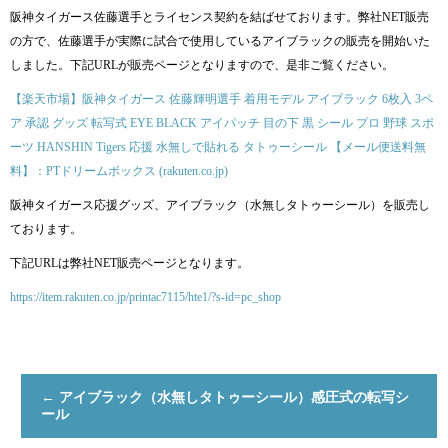
阪神タイガース佐藤選手とライセンス契約を結ばせております。弊社NET販売
の方で、佐藤選手が実際に試合で使用しているアイブラックの販売を開始いた
しました。下記URLが販売ページとなりますので、是非ご覧ください。
【楽天市場】阪神タイガース 佐藤輝明選手 着用モデル アイブラック 6枚入 3ペ
ア 承認 グッズ 転写式 EYE BLACK アイパッチ 目の下 黒 シール プロ 野球 スポ
ーツ HANSHIN Tigers 応援 水無しで貼れる タトゥーシール 【メール便送料無
料】：PTドリームボックス (rakuten.co.jp)
阪神タイガース応援グッズ、アイブラック（水無しタトゥーシール）を販売し
ております。
下記URLは弊社NET販売ページとなります。
https://item.rakuten.co.jp/printac7115/hte1/?s-id=pc_shop
←
アイブラック（水無しタトゥーシール）感圧式の転写シ
ール